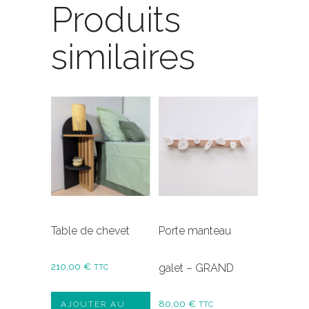
Produits
similaires
Table de chevet
Porte manteau
210,00
€
galet – GRAND
TTC
80,00
€
AJOUTER AU
TTC