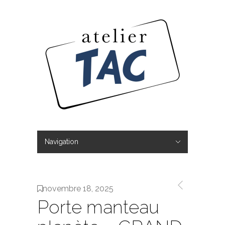
Navigation
Hide Navigation
L’ Atelier TAC
Réalisations
Boutique
Tous les produits
Mon compte
Panier
Contact
novembre 18, 2025
Porte manteau