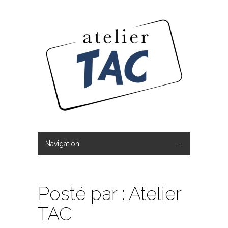
Navigation
Hide Navigation
L’ Atelier TAC
Réalisations
Boutique
Tous les produits
Mon compte
Panier
Contact
Posté par : Atelier
TAC