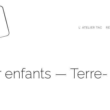
L’ ATELIER TAC
RÉ
 enfants — Terre-