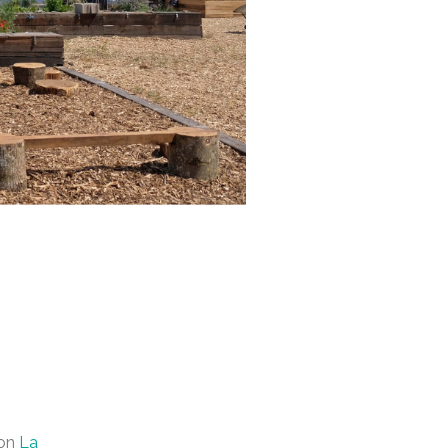
ion
La