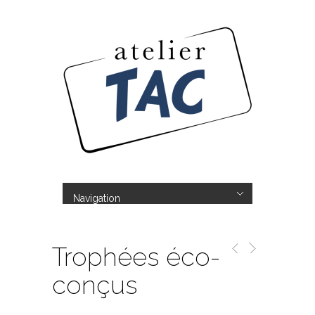
Navigation
Hide Navigation
L’ Atelier TAC
Réalisations
Boutique
Tous les produits
Mon compte
Panier
Contact
Trophées éco-
conçus