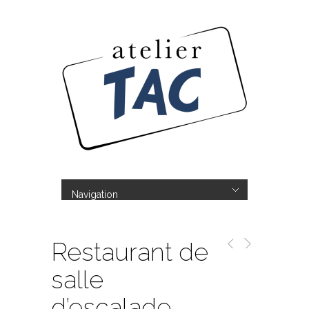
Navigation
Hide Navigation
L’ Atelier TAC
Réalisations
Boutique
Tous les produits
Mon compte
Panier
Contact
Restaurant de
salle
d’escalade