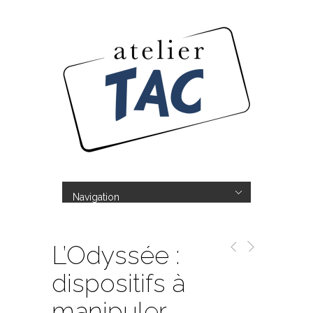
Navigation
Hide Navigation
L’ Atelier TAC
Réalisations
Boutique
Tous les produits
Mon compte
Panier
Contact
L’Odyssée :
dispositifs à
manipuler